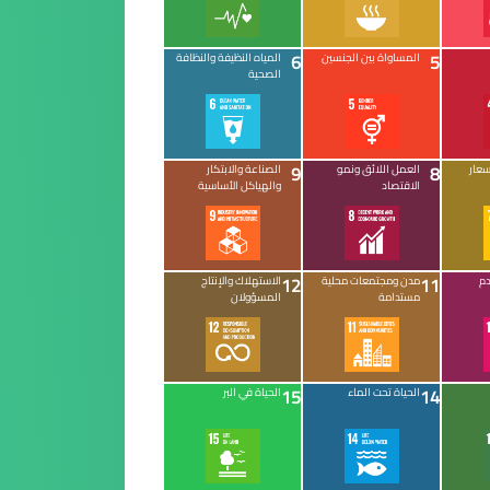
6
5
المساواة بين الجنسين
المياه النظيفة والنظافة
الصحية
9
8
سعار
العمل اللائق ونمو
الصناعة والابتكار
الاقتصاد
والهياكل الأساسية
12
11
دم
مدن ومجتمعات محلية
الاستهلاك والإنتاج
مستدامة
المسؤولان
15
14
الحياة تحت الماء
الحياة في البر