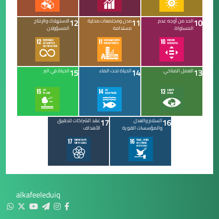
12
11
10
الحد من أوجه عدم
مدن ومجتمعات محلية
الاستهلاك والإنتاج
المساواة
مستدامة
المسؤولان
15
14
13
العمل المناخي
الحياة تحت الماء
الحياة في البر
17
16
السلام والعدل
عقد الشراكات لتحقيق
والمؤسسات القوية
الأهداف
alkafeeleduiq